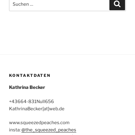
Suchen
Suche
nach:
KONTAKTDATEN
Kathrina Becker
+43664-831Null656
KathrinaBecker[at]web.de
www.squeezedpeaches.com
insta:
@the_squeezed_peaches