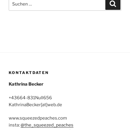
Suchen
Suche
nach:
KONTAKTDATEN
Kathrina Becker
+43664-831Null656
KathrinaBecker[at]web.de
www.squeezedpeaches.com
insta:
@the_squeezed_peaches