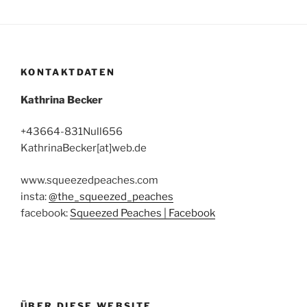
KONTAKTDATEN
Kathrina Becker
+43664-831Null656
KathrinaBecker[at]web.de
www.squeezedpeaches.com
insta:
@the_squeezed_peaches
facebook:
Squeezed Peaches | Facebook
ÜBER DIESE WEBSITE