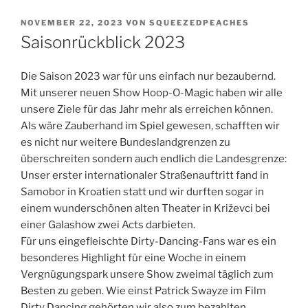
VERÖFFENTLICHT
NOVEMBER 22, 2023
VON
SQUEEZEDPEACHES
AM
Saisonrückblick 2023
Die Saison 2023 war für uns einfach nur bezaubernd.
Mit unserer neuen Show Hoop-O-Magic haben wir alle
unsere Ziele für das Jahr mehr als erreichen können.
Als wäre Zauberhand im Spiel gewesen, schafften wir
es nicht nur weitere Bundeslandgrenzen zu
überschreiten sondern auch endlich die Landesgrenze:
Unser erster internationaler Straßenauftritt fand in
Samobor in Kroatien statt und wir durften sogar in
einem wunderschönen alten Theater in Križevci bei
einer Galashow zwei Acts darbieten.
Für uns eingefleischte Dirty-Dancing-Fans war es ein
besonderes Highlight für eine Woche in einem
Vergnügungspark unsere Show zweimal täglich zum
Besten zu geben. Wie einst Patrick Swayze im Film
Dirty Dancing gehörten wir also zum bezahlten