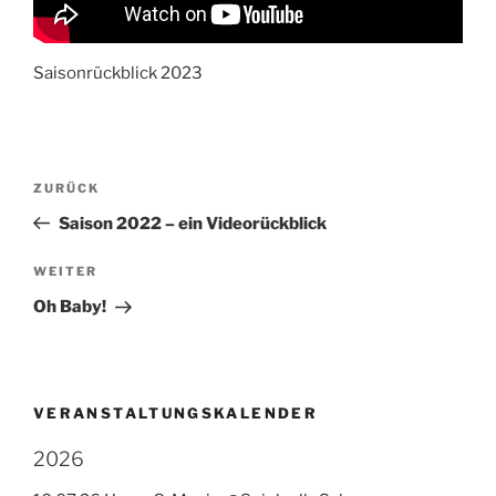
Saisonrückblick 2023
Beitragsnavigation
Vorheriger
ZURÜCK
Beitrag
Saison 2022 – ein Videorückblick
Nächster
WEITER
Beitrag
Oh Baby!
VERANSTALTUNGSKALENDER
2026