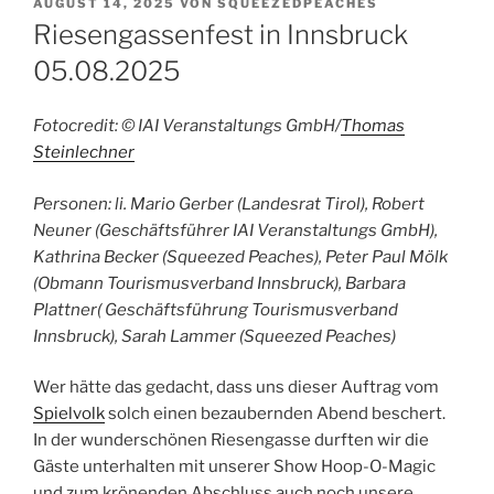
VERÖFFENTLICHT
AUGUST 14, 2025
VON
SQUEEZEDPEACHES
AM
Riesengassenfest in Innsbruck
05.08.2025
Fotocredit: © IAI Veranstaltungs GmbH/
Thomas
Steinlechner
Personen: li. Mario Gerber (Landesrat Tirol), Robert
Neuner (Geschäftsführer IAI Veranstaltungs GmbH),
Kathrina Becker (Squeezed Peaches), Peter Paul Mölk
(Obmann Tourismusverband Innsbruck), Barbara
Plattner( Geschäftsführung Tourismusverband
Innsbruck), Sarah Lammer (Squeezed Peaches)
Wer hätte das gedacht, dass uns dieser Auftrag vom
Spielvolk
solch einen bezaubernden Abend beschert.
In der wunderschönen Riesengasse durften wir die
Gäste unterhalten mit unserer Show Hoop-O-Magic
und zum krönenden Abschluss auch noch unsere