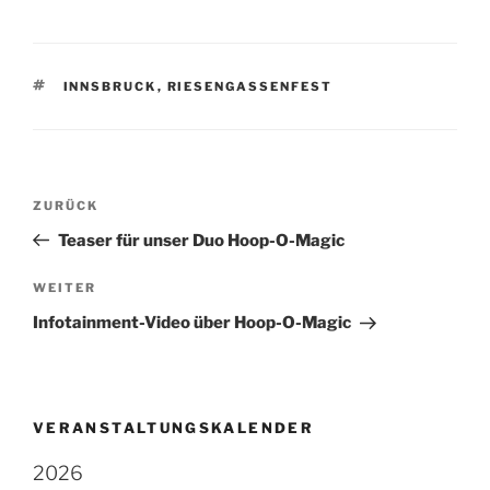
SCHLAGWÖRTER
INNSBRUCK
,
RIESENGASSENFEST
Beitragsnavigation
Vorheriger
ZURÜCK
Beitrag
Teaser für unser Duo Hoop-O-Magic
Nächster
WEITER
Beitrag
Infotainment-Video über Hoop-O-Magic
VERANSTALTUNGSKALENDER
2026