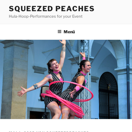
Zum
SQUEEZED PEACHES
Inhalt
Hula-Hoop-Performances for your Event
springen
Menü