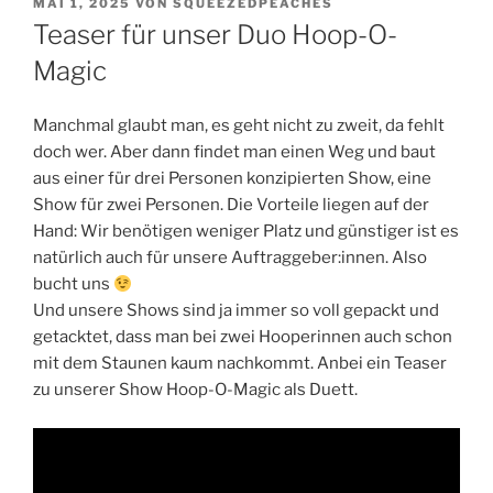
VERÖFFENTLICHT
MAI 1, 2025
VON
SQUEEZEDPEACHES
AM
Teaser für unser Duo Hoop-O-
Magic
Manchmal glaubt man, es geht nicht zu zweit, da fehlt
doch wer. Aber dann findet man einen Weg und baut
aus einer für drei Personen konzipierten Show, eine
Show für zwei Personen. Die Vorteile liegen auf der
Hand: Wir benötigen weniger Platz und günstiger ist es
natürlich auch für unsere Auftraggeber:innen. Also
bucht uns
Und unsere Shows sind ja immer so voll gepackt und
getacktet, dass man bei zwei Hooperinnen auch schon
mit dem Staunen kaum nachkommt. Anbei ein Teaser
zu unserer Show Hoop-O-Magic als Duett.