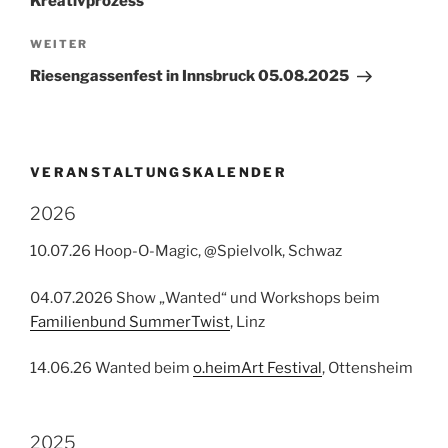
Kreativprozess
Nächster
WEITER
Beitrag
Riesengassenfest in Innsbruck 05.08.2025
VERANSTALTUNGSKALENDER
2026
10.07.26 Hoop-O-Magic, @Spielvolk, Schwaz
04.07.2026 Show „Wanted“ und Workshops beim
Familienbund SummerTwist
, Linz
14.06.26 Wanted beim
o.heimArt Festival
, Ottensheim
2025